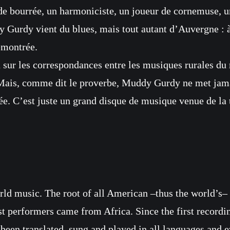
c
de bourrée, un harmoniciste, un joueur de cornemuse, un
o
Gurdy vient du blues, mais tout autant d’Auvergne : à 
m
émontrée.
i
sur les correspondances entre les musiques rurales du m
n
. Mais, comme dit le proverbe, Muddy Gurdy ne met jama
g
. C’est juste un grand disque de musique venue de la te
rld music. The root of all American –thus the world’s– 
est performers came from Africa. Since the first record
 been translated, sung and played in all languages and