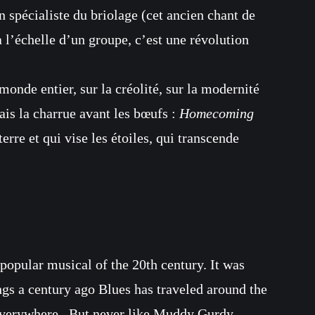
 spécialiste du briolage (cet ancien chant de
l’échelle d’un groupe, c’est une révolution
onde entier, sur la créolité, sur la modernité
is la charrue avant les bœufs :
Homecoming
rre et qui vise les étoiles, qui transcende
popular musical of the 20th century. It was
ings a century ago Blues has traveled around the
 everywhere . But never like Muddy Gurdy.