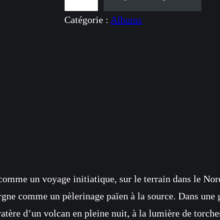
u
Catégorie :
Albums
a
n
t
i
t
é
d
e
H
o
mme un voyage initiatique, sur le terrain dans le Nor
m
rgne comme un pèlerinage païen à la source. Dans une g
e
ratère d’un volcan en pleine nuit, à la lumière de torch