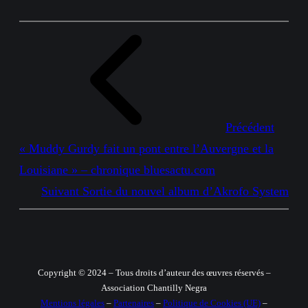
Précédent
« Muddy Gurdy fait un pont entre l’Auvergne et la
Louisiane » – chronique bluesactu.com
Suivant
Sortie du nouvel album d’Akrofo System
Copyright © 2024 – Tous droits d’auteur des œuvres réservés –
Association Chantilly Negra
Mentions légales
–
Partenaires
–
Politique de Cookies (UE)
–